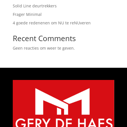
Solid Line deurtrekkers
Frager Minimal
4 goede redenenen om NU te reNUveren
Recent Comments
Geen reacties om weer te geven.