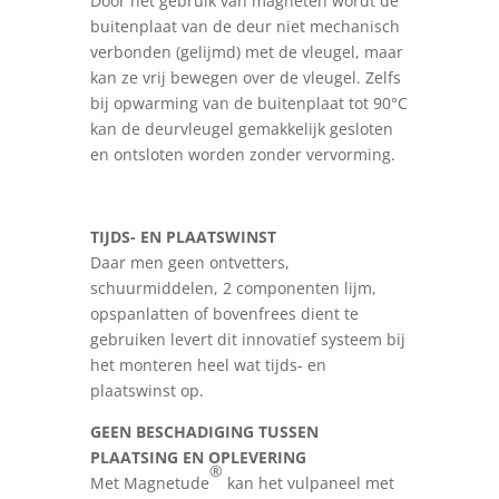
Door het gebruik van magneten wordt de
buitenplaat van de deur niet mechanisch
verbonden (gelijmd) met de vleugel, maar
kan ze vrij bewegen over de vleugel. Zelfs
bij opwarming van de buitenplaat tot 90°C
kan de deurvleugel gemakkelijk gesloten
en ontsloten worden zonder vervorming.
TIJDS- EN PLAATSWINST
Daar men geen ontvetters,
schuurmiddelen, 2 componenten lijm,
opspanlatten of bovenfrees dient te
gebruiken levert dit innovatief systeem bij
het monteren heel wat tijds- en
plaatswinst op.
GEEN BESCHADIGING TUSSEN
PLAATSING EN OPLEVERING
®
Met Magnetude
kan het vulpaneel met