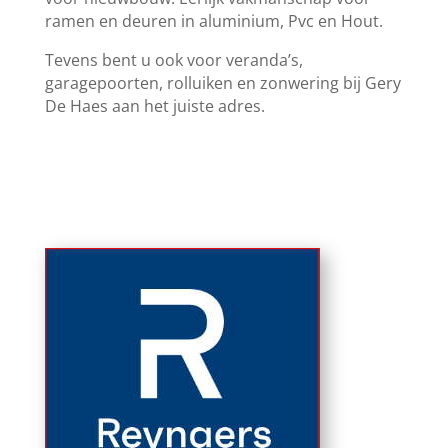
ramen en deuren in aluminium, Pvc en Hout.
Tevens bent u ook voor veranda’s,
garagepoorten, rolluiken en zonwering bij Gery
De Haes aan het juiste adres.