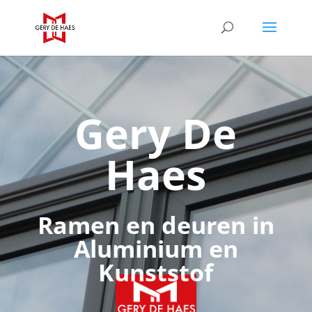
Gery De
Haes
Ramen en deuren in
Aluminium en
Kunststof