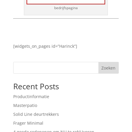
bedrijfspagina
[widgets_on_pages id=”Harinck”]
Zoeken
Recent Posts
Productinformatie
Masterpatio
Solid Line deurtrekkers
Frager Minimal
4 goede redenenen om NU te reNUveren