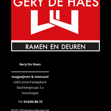
Gery De Haes
magazijnen & toonzaal
LMO-zone Parwijskant
Slachterijstraat 3 a
Voortkapel
Tel:
014/84.88.72
Mail:
info@gerydehaes.be