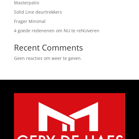
Masterpatio
Solid Line deurtrekkers
Frager Minimal
4 goede redenenen om NU te reNUveren
Recent Comments
Geen reacties om weer te geven.