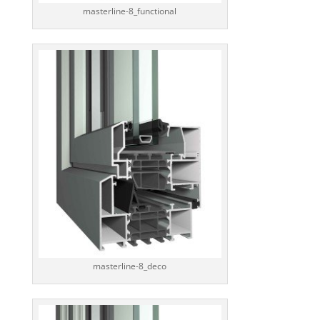
masterline-8_functional
masterline-8_deco