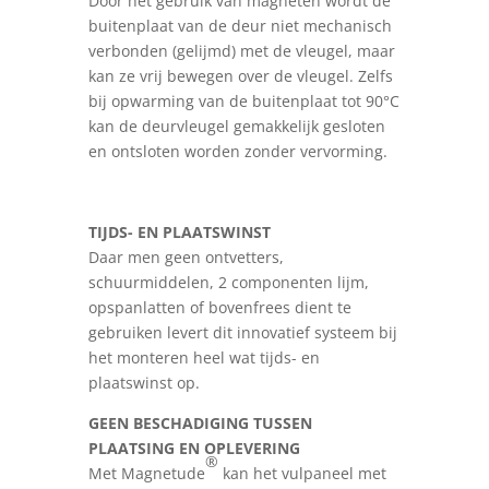
Door het gebruik van magneten wordt de
buitenplaat van de deur niet mechanisch
verbonden (gelijmd) met de vleugel, maar
kan ze vrij bewegen over de vleugel. Zelfs
bij opwarming van de buitenplaat tot 90°C
kan de deurvleugel gemakkelijk gesloten
en ontsloten worden zonder vervorming.
TIJDS- EN PLAATSWINST
Daar men geen ontvetters,
schuurmiddelen, 2 componenten lijm,
opspanlatten of bovenfrees dient te
gebruiken levert dit innovatief systeem bij
het monteren heel wat tijds- en
plaatswinst op.
GEEN BESCHADIGING TUSSEN
PLAATSING EN OPLEVERING
®
Met Magnetude
kan het vulpaneel met