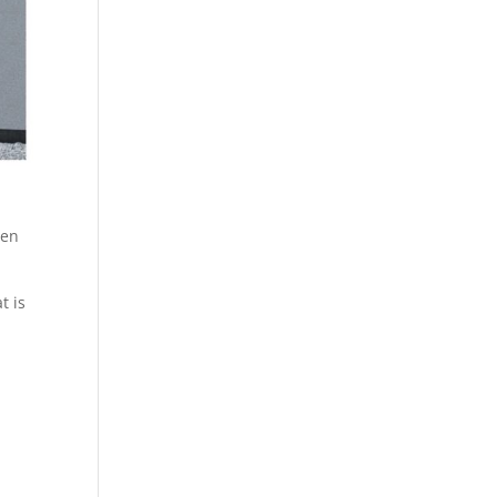
een
t is