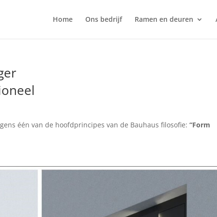
Home
Ons bedrijf
Ramen en deuren
ger
ioneel
olgens één van de hoofdprincipes van de Bauhaus filosofie:
“Form