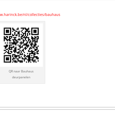
w.harinck.be/nl/collecties/bauhaus
QR naar Bauhaus
deurpanelen