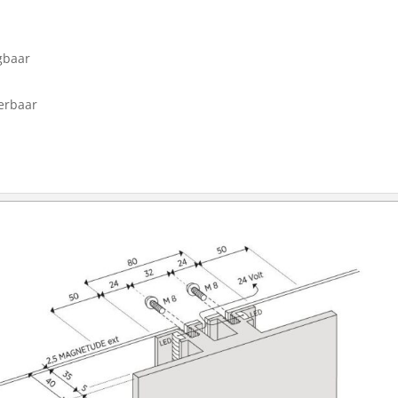
gbaar
erbaar