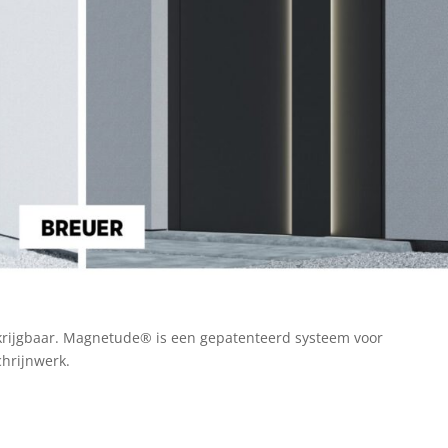
krijgbaar. Magnetude® is een gepatenteerd systeem voor
hrijnwerk.