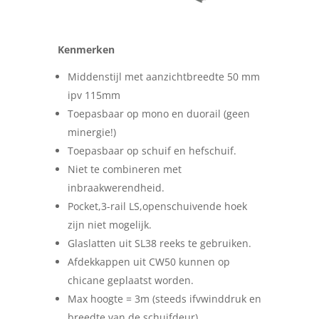
Kenmerken
Middenstijl met aanzichtbreedte 50 mm
ipv 115mm
Toepasbaar op mono en duorail (geen
minergie!)
Toepasbaar op schuif en hefschuif.
Niet te combineren met
inbraakwerendheid.
Pocket,3-rail LS,openschuivende hoek
zijn niet mogelijk.
Glaslatten uit SL38 reeks te gebruiken.
Afdekkappen uit CW50 kunnen op
chicane geplaatst worden.
Max hoogte = 3m (steeds ifvwinddruk en
breedte van de schuifdeur)