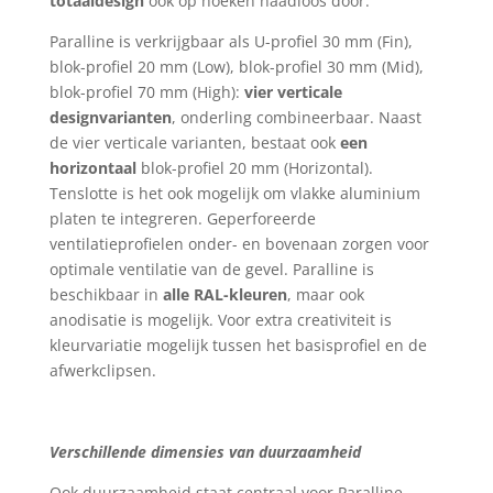
totaaldesign
ook op hoeken naadloos door.
Paralline is verkrijgbaar als U-profiel 30 mm (Fin),
blok-profiel 20 mm (Low), blok-profiel 30 mm (Mid),
blok-profiel 70 mm (High):
vier verticale
designvarianten
, onderling combineerbaar. Naast
de vier verticale varianten, bestaat ook
een
horizontaal
blok-profiel 20 mm (Horizontal).
Tenslotte is het ook mogelijk om vlakke aluminium
platen te integreren. Geperforeerde
ventilatieprofielen onder- en bovenaan zorgen voor
optimale ventilatie van de gevel. Paralline is
beschikbaar in
a
lle RAL-kleuren
, maar ook
anodisatie is mogelijk. Voor extra creativiteit is
kleurvariatie mogelijk tussen het basisprofiel en de
afwerkclipsen.
Verschillende dimensies van duurzaamheid
Ook duurzaamheid staat centraal voor Paralline.