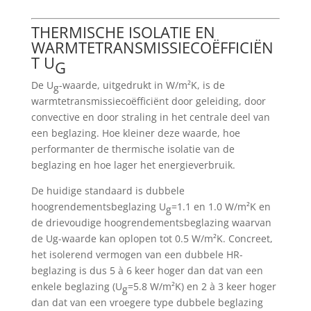
THERMISCHE ISOLATIE EN
WARMTETRANSMISSIECOËFFICIËN
T U
G
De U
-waarde, uitgedrukt in W/m²K, is de
g
warmtetransmissiecoëfficiënt door geleiding, door
convective en door straling in het centrale deel van
een beglazing. Hoe kleiner deze waarde, hoe
performanter de thermische isolatie van de
beglazing en hoe lager het energieverbruik.
De huidige standaard is dubbele
hoogrendementsbeglazing U
=1.1 en 1.0 W/m²K en
g
de drievoudige hoogrendementsbeglazing waarvan
de Ug-waarde kan oplopen tot 0.5 W/m²K. Concreet,
het isolerend vermogen van een dubbele HR-
beglazing is dus 5 à 6 keer hoger dan dat van een
enkele beglazing (U
=5.8 W/m²K) en 2 à 3 keer hoger
g
dan dat van een vroegere type dubbele beglazing